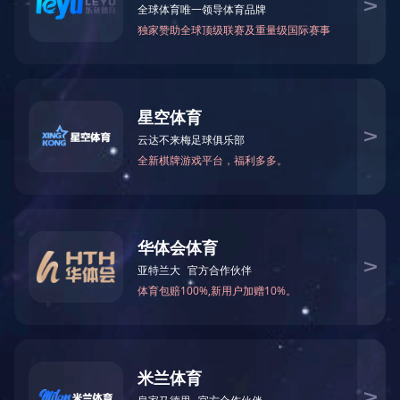
食品厂净化
产品展示
净化工程
实验室建设工程
空调通风
地坪工程
联系我们